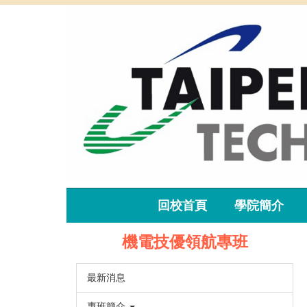
跳
到
主
要
內
容
區
回校首頁
學院簡介
機電技優領航專班
最新消息
專班簡介