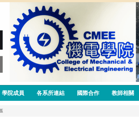
學院成員
各系所連結
國際合作
教師相關
區