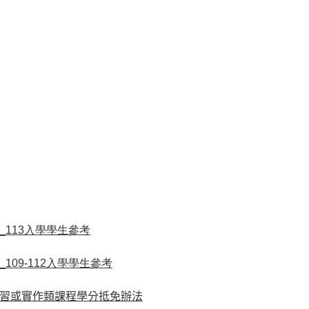
_113入學學生參考
_109-112入學學生參考
習或實作類課程學分抵免辦法