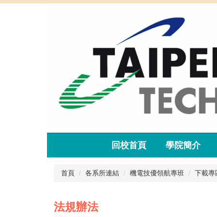
跳
到
主
要
內
容
區
回校首頁
學院簡介
首頁
各系所連結
機電技優領航專班
下載專
法規辦法