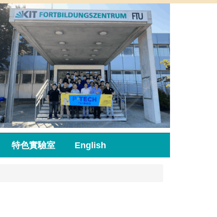
特色實驗室
English