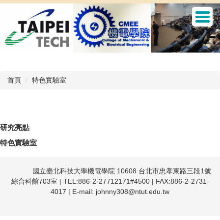
跳
到
主
要
內
容
區
首頁
特色實驗室
研究亮點
特色實驗室
國立臺北科技大學機電學院
10608 台北市忠孝東路三段1號
綜合科館703室 | TEL:886-2-27712171#4500 | FAX:886-2-2731-
4017 | E-mail:
johnny308@ntut.edu.tw