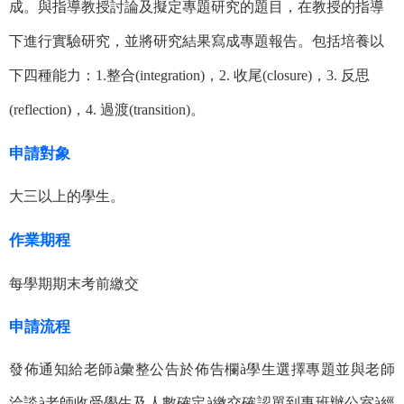
成。與指導教授討論及擬定專題研究的題目，在教授的指導
下進行實驗研究，並將研究結果寫成專題報告。包括培養以
下四種能力：1.整合(integration)，2. 收尾(closure)，3. 反思
(reflection)，4. 過渡(transition)。
申請對象
大三以上的學生。
作業期程
每學期期末考前繳交
申請流程
發佈通知給老師
à
彙整公告於佈告欄
à
學生選擇專題並與老師
洽談
à
老師收受學生及人數確定
à
繳交確認單到專班辦公室
à
經