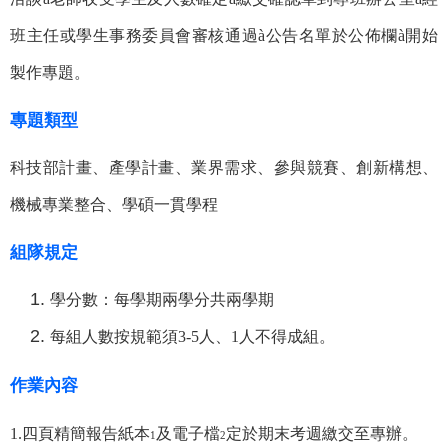
班主任或學生事務委員會審核通過
à
公告名單於公佈欄
à
開始
製作專題。
專題類型
科技部計畫、產學計畫、業界需求、參與競賽、創新構想、
機械專業整合、學碩一貫學程
組隊規定
學分數：每學期兩學分共兩學期
每組人數按規範須3-5人、1人不得成組。
作業內容
1.
四頁精簡報告紙本
及電子檔
定於期末考週繳交至專辦。
1
2