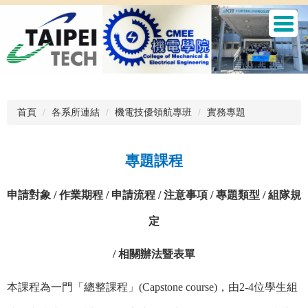
跳
到
主
要
內
容
區
首頁
各系所連結
機電技優領航專班
實務專題
專題課程
申請對象 / 作業期程 / 申請流程 / 注意事項 / 專題類型 / 組隊規
定
/
相關辦法暨表單
本課程為一門「總整課程」(Capstone course)，由2-4位學生組