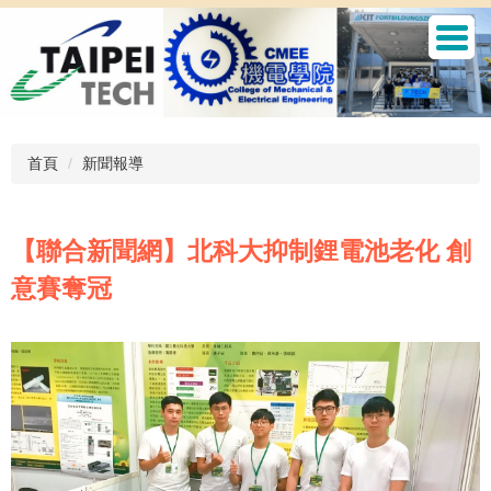
跳
到
主
要
內
容
區
首頁
新聞報導
【聯合新聞網】北科大抑制鋰電池老化 創
意賽奪冠