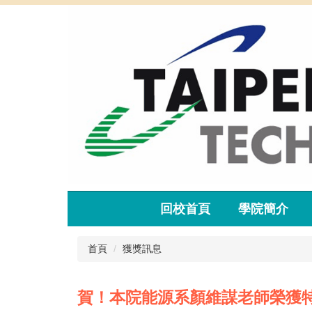
跳
到
主
要
內
容
區
回校首頁
學院簡介
首頁
獲獎訊息
賀！本院能源系顏維謀老師榮獲