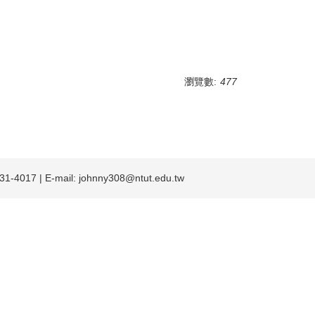
瀏覽數:
477
4017 | E-mail:
johnny308@ntut.edu.tw