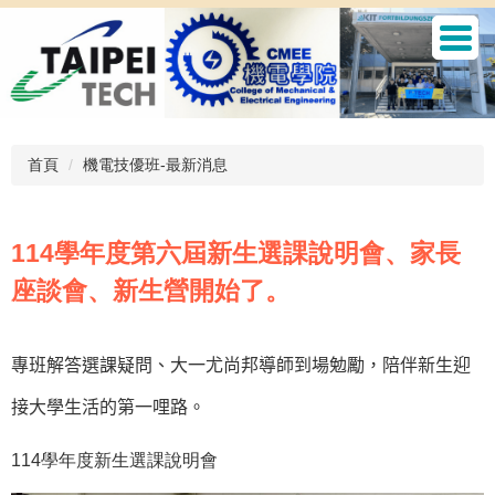
跳
到
主
要
內
容
區
首頁
機電技優班-最新消息
114學年度第六屆新生選課說明會、家長
座談會、新生營開始了。
專班解答選課疑問、大一尤尚邦導師到場勉勵，陪伴新生迎
接大學生活的第一哩路。
114學年度新生選課說明會