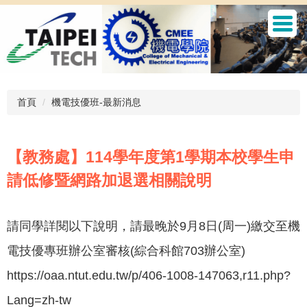
跳
到
主
要
內
容
區
首頁
機電技優班-最新消息
【教務處】114學年度第1學期本校學生申
請低修暨網路加退選相關說明
請同學詳閱以下說明，請最晚於9月8日(周一)繳交至機
電技優專班辦公室審核(綜合科館703辦公室)
https://oaa.ntut.edu.tw/p/406-1008-147063,r11.php?
Lang=zh-tw