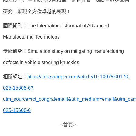
國際期刊。完美結合技術精進、業界實習、國際活動與學術
研究，展現全方位卓越的表現！
國際期刊：
The International Journal of Advanced
Manufacturing Technology
學術研究：
Simulation study on mitigating manufacturing
defects in vehicle steering knuckles
相關網址：
https://link.springer.com/article/10.1007/s00170-
025-15608-6?
utm_source=rct_congratemailt&utm_medium=email&utm_ca
025-15608-6
<首頁>