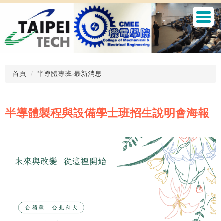
跳
到
主
要
內
容
區
首頁
半導體專班-最新消息
半導體製程與設備學士班招生說明會海報