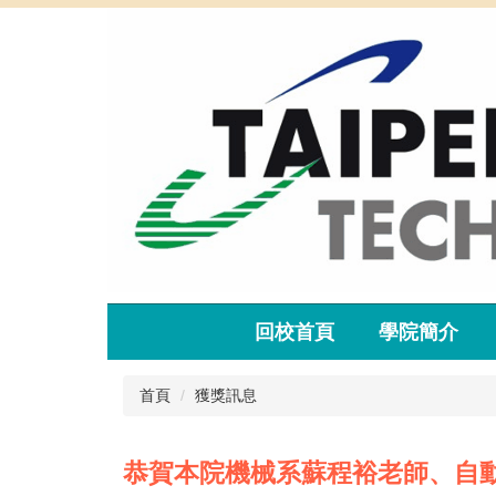
跳
到
主
要
內
容
區
回校首頁
學院簡介
首頁
獲獎訊息
恭賀本院機械系蘇程裕老師、自