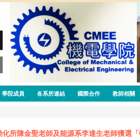
學院成員
各系所連結
國際合作
教師相關
動化所陳金聖老師及能源系李達生老師獲選「