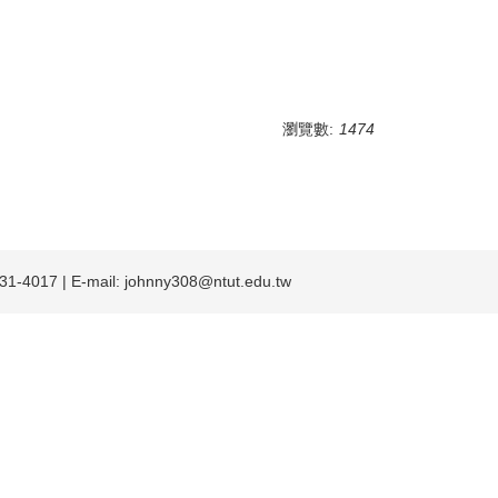
瀏覽數:
1474
4017 | E-mail:
johnny308@ntut.edu.tw